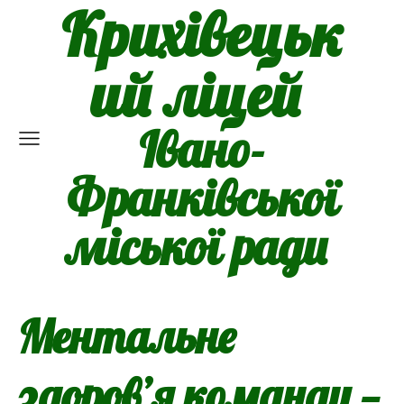
Крихівецьк
ий ліцей
Івано-
Франківської
міської ради
Ментальне
здоров’я команди —