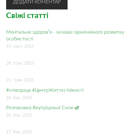
Свіжі статті
Ментальне здоровʼя - основа гармонійного розвитку
особистості
10. лист. 2025
28. трав. 2025
21. трав. 2025
#співпраця #ЦентрЖиттєстійкості
26. бер. 2025
Розпаковка Внутрішньої Сили 🌿
26. бер. 2025
17. бер. 2025