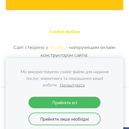
Cookie-файли
Сайт створено з
Mozello
- найзручнішим онлайн
конструктором сайтів.
Ми використовуємо cookie-файли для надання
послуг, маркетингу та покращення вашої
роботи.
Налаштувати
Створіть свій вебсайт або інтернет-магазин
Прийняти всі
за допомогою Mozello.
Швидко, просто, без програмування.
Прийняти лише необхідні
Більше