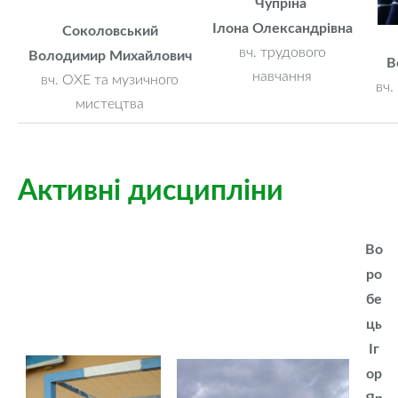
Чупріна
Ілона Олександрівна
Соколовський
вч. трудового
Володимир Михайлович
В
навчання
вч. ОХЕ та музичного
вч.
мистецтва
Активні дисципліни
Во
ро
бе
ць
Іг
ор
Яр