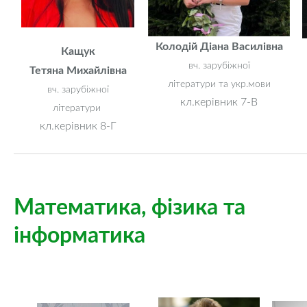
Колодій Діана Василівна
Кащук
вч. зарубіжної
Тетяна Михайлівна
літератури та укр.мови
вч. зарубіжної
кл.керівник 7-В
літератури
кл.керівник 8-Г
Математика, фізика та
інформатика