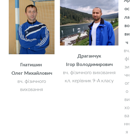
ос
ла
во
ви
ч
вч.
Драганчук
фі
Ігор Володимирович
Гнатишин
зи
вч. фізичного виховання
Олег Михайлович
чн
кл. керівник 9-А класу
вч. фізичного
ог
виховання
о
ви
хо
ва
нн
я