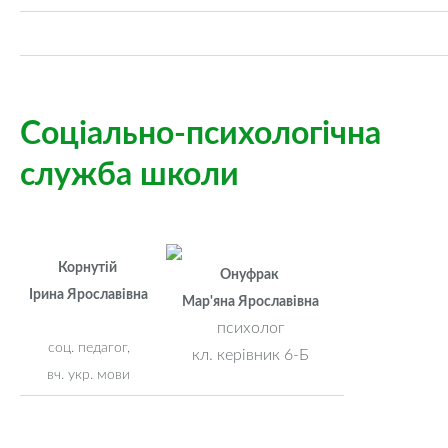
Соціально-психологічна
служба школи
Корнутій
Онуфрак
Ірина Ярославівна
Мар'яна Ярославівна
психолог
соц. педагог,
кл. керівник 6-Б
вч. укр. мови