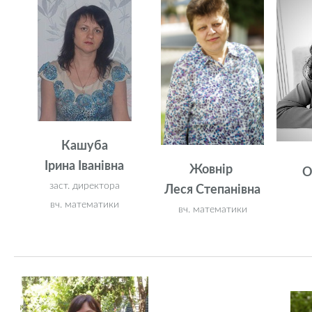
Кашуба
Ірина Іванівна
Жовнір
О
заст. директора
Леся Степанівна
вч. математики
вч. математики