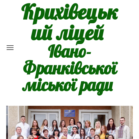
Крихівецьк
ий ліцей
Івано-
Франківської
міської ради