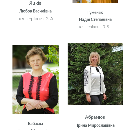
Яцків
Любов Василівна
Гуменяк
кл. керівник 3-А
Надія Степанівна
кл. керівник 3-Б
Абрамюк
Бабаєва
Ірина Мирославівна