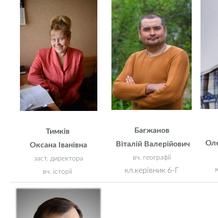
Багжанов
Тимків
Оле
Віталій Валерійович
Оксана Іванівна
вч. географії
заст. директора
кл.керівник 6-Г
вч. історії