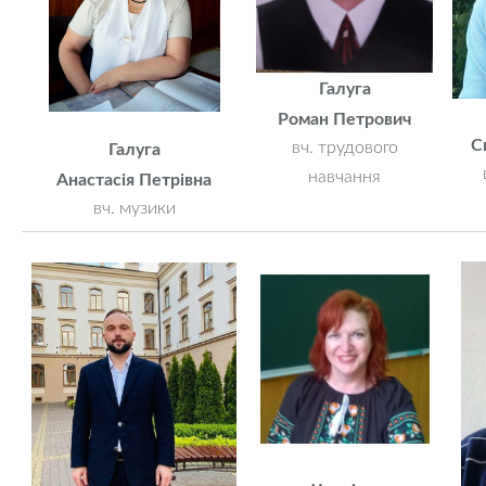
Галуга
Роман Петрович
С
вч. трудового
Галуга
навчання
Анастасія Петрівна
вч. музики