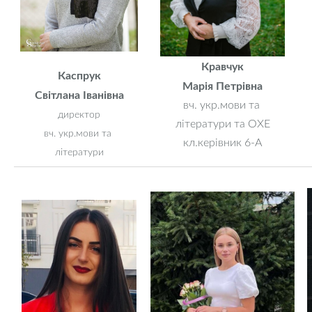
Кравчук
Каспрук
Марія Петрівна
Світлана Іванівна
вч. укр.мови та
директор
літератури та ОХЕ
вч. укр.мови та
кл.керівник 6-А
літератури