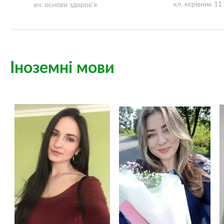
кл. керівник 11
вч. основи здоров'я
Іноземні мови