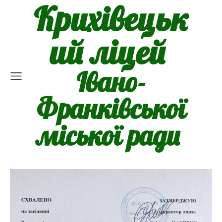
Крихівецьк
ий ліцей
Івано-
Франківської
міської ради