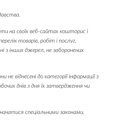
давства.
ати на своїх веб-сайтах кошторис і
релік товарів, робіт і послуг,
і з інших джерел, не заборонених
 не віднесені до категорії інформації з
очих днів з дня їх затвердження чи
изначатися спеціальними законами.