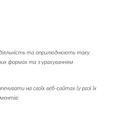
ю діяльність та оприлюднюють таку
зних формах та з урахуванням
ечувати на своїх веб-сайтах (у разі їх
ументів: