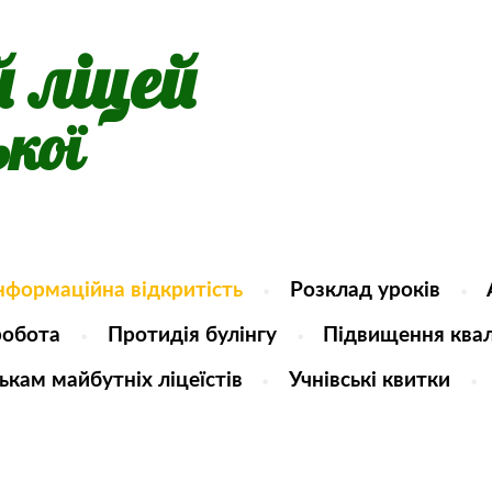
й ліцей
ької
інформаційна відкритість
Розклад уроків
робота
Протидія булінгу
Підвищення квал
ькам майбутніх ліцеїстів
Учнівські квитки