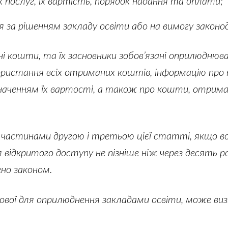
х послуг, їх вартість, порядок надання та оплати;
 за рішенням закладу освіти або на вимогу законо
і кошти, та їх засновники зобов’язані оприлюднюв
ристання всіх отриманих коштів, інформацію про пе
значенням їх вартості, а також про кошти, отриман
частинами другою і третьою цієї статті, якщо вони
дкритого доступу не пізніше ніж через десять роб
ено законом.
язкової для оприлюднення закладами освіти, може в