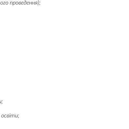
його проведення);
и;
 освіти;