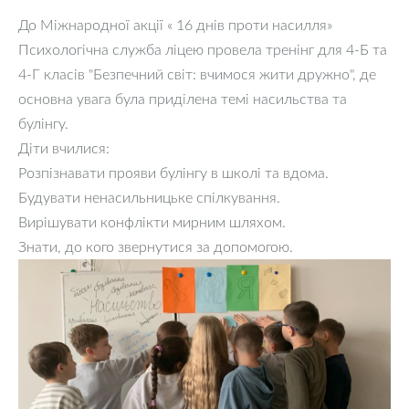
До Міжнародної акції « 16 днів проти насилля»
Психологічна служба ліцею провела тренінг для 4-Б та
4-Г класів "Безпечний світ: вчимося жити дружно", де
основна увага була приділена темі насильства та
булінгу.
Діти вчилися:
Розпізнавати прояви булінгу в школі та вдома.
Будувати ненасильницьке спілкування.
Вирішувати конфлікти мирним шляхом.
Знати, до кого звернутися за допомогою.