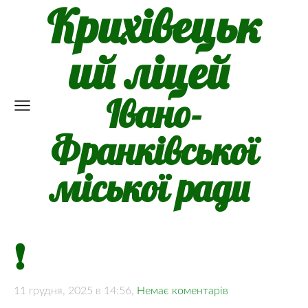
Крихівецьк
ий ліцей
Івано-
Франківської
міської ради
❗
11 грудня, 2025 в 14:56,
Немає коментарів