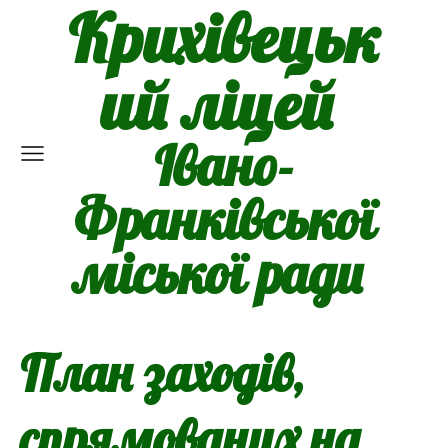
Крихівецьк
ий ліцей
Івано-
Франківської
міської ради
План заходів,
спрямованих на