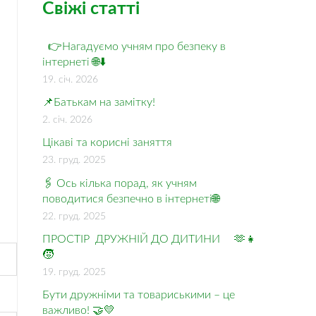
Свіжі статті
👉Нагадуємо учням про безпеку в
інтернеті 🌐⬇️
19. січ. 2026
📌Батькам на замітку!
2. січ. 2026
Цікаві та корисні заняття
23. груд. 2025
🖇️ Ось кілька порад, як учням
поводитися безпечно в інтернеті🌐
22. груд. 2025
ПРОСТІР ДРУЖНІЙ ДО ДИТИНИ 🫶👧
🧒
19. груд. 2025
Бути дружніми та товариськими – це
важливо! 🤝💛