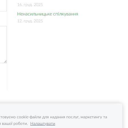
16. груд. 2025
Ненасильницьке спілкування
12. груд. 2025
товуємо cookie-файли для надання послуг, маркетингу та
 вашої роботи.
Налаштувати