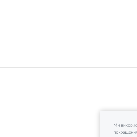
Ми викорис
покращення