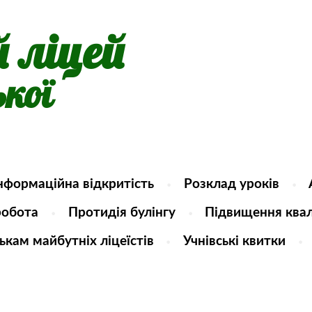
й ліцей
ької
інформаційна відкритість
Розклад уроків
робота
Протидія булінгу
Підвищення квал
ькам майбутніх ліцеїстів
Учнівські квитки