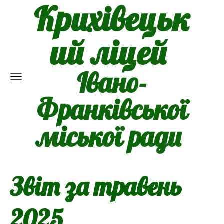
Крихівецьк
ий ліцей
Івано-
Франківської
міської ради
Звіт за травень
2025